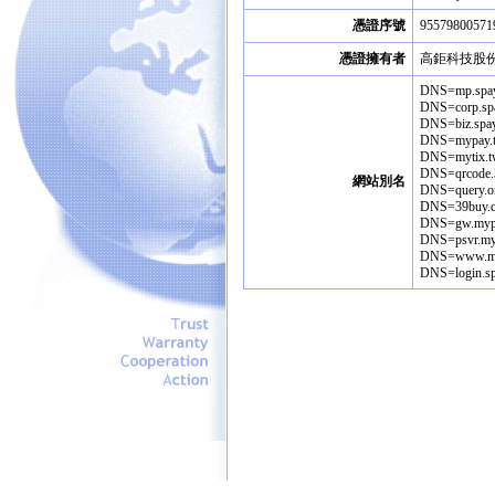
憑證序號
95579800571
憑證擁有者
高鉅科技股
DNS=mp.spay
DNS=corp.sp
DNS=biz.spa
DNS=mypay.
DNS=mytix.t
DNS=qrcode.
網站別名
DNS=query.o
DNS=39buy.
DNS=gw.myp
DNS=psvr.my
DNS=www.my
DNS=login.sp