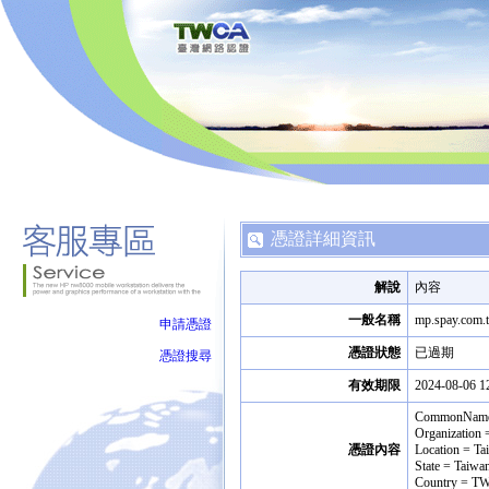
憑證詳細資訊
解說
內容
一般名稱
mp.spay.com.
申請憑證
憑證狀態
已過期
憑證搜尋
有效期限
2024-08-06 1
CommonName 
Organizatio
憑證內容
Location = Ta
State = Taiwa
Country = T